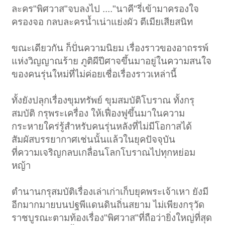
ละคร"พิศวาส"จบลงไป ...."นาคี"รี่เข้ามาครองใจ
ครองจอ กลบละครน้ำเน่าแย่งผัว ตีเมียเสียสนิท
ขณะเดียวกัน ก็ปั่นความนิยม เรื่องราวของอาถรรพ์
แห่งวิญญาณร้าย ภูติผีปีศาจขึ้นมาอยู่ในความสนใจ
ของคนรุ่นใหม่ที่ไม่ค่อยเชื่อเรื่องราวเหล่านี้
ทั้งยังปลุกเรื่องขุมทรัพย์ ขุมสมบัติโบราณ ทั้งกรุ
สมบัติ กรุพระเครื่อง ให้เฟื่องฟูขึ้นมาในความ
กระหายใคร่รู้สำหรับคนรุ่นหลังที่ไม่มีโอกาสได้
สัมผัสบรรยากาศเช่นนั้นแล้วในยุคปัจจุบัน
ที่ความเจริญกลบเกลื่อนโลกโบราณไปทุกหย่อม
หญ้า
ตำนานกรุสมบัติเรื่องเล่าเก่าเก็บยุคพระเจ้าเหา ยังมี
อีกมากมายบนปฐพีแดนดินถิ่นสยาม ไม่เพียงกรุวัด
ราชบูรณะตามท้องเรื่อง"พิศวาส"ที่ถือว่ายิ่งใหญ่ที่สุด