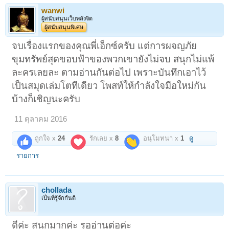
wanwi
ผู้สนับสนุนเว็บพลังจิต
ผู้สนับสนุนพิเศษ
จบเรื่องแรกของคุณพี่เอ็กซ์ครับ แต่การผจญภัย
ขุมทรัพย์สุดขอบฟ้าของพวกเขายังไม่จบ สนุกไม่แพ้
ละครเลยละ ตามอ่านกันต่อไป เพราะบันทึกเอาไว้
เป็นสมุดเล่มโตทีเดียว โพสท์ให้กำลังใจมือใหม่กัน
บ้างก็เชิญนะครับ
11 ตุลาคม 2016
ถูกใจ x
24
รักเลย x
8
อนุโมทนา x
1
ดู
รายการ
chollada
เป็นที่รู้จักกันดี
ดีค่ะ สนุกมากค่ะ รออ่านต่อค่ะ