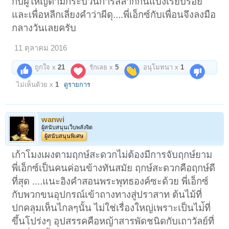
กับผู้ใหญ่ตามกระบวนการสลากกินแบ่งเรียบร้อย
และเพื่อหลีกเลี่ยงคำว่าผีดุ....พี่เอ็กซ์กับเพื่อนจึงลงมือ
กลางวันเลยครับ
11 ตุลาคม 2016
ถูกใจ x
21
รักเลย x
5
อนุโมทนา x
1
ไม่เห็นด้วย x
1
ดูรายการ
wanwi
ผู้สนับสนุนเว็บพลังจิต
ผู้สนับสนุนพิเศษ
เก้าโมงเผงตามฤกษ์สะดวกไม่ต้องมีการจับฤกษ์ยาม
พี่เอ็กซ์เป็นคนค่อนข้างทันสมัย ฤกษ์สะดวกคือฤกษ์ดี
ที่สุด ....แนะอิงคำสอนพระพุทธองค์ซะด้วย พี่เอ็กซ์
กับพวกขนอุปกรณ์เข้าถางทางสู่ปราสาท ต้นไม้ที่
ปกคลุมเห็นไกลๆนั้น ไม่ใช่เรื่องใหญ่เพราะเป็นไม่้ที่
ขึ้นโปร่งๆ อุปสรรคคือหญ้าสารพัดชนิดกับเถาวัลย์ที่