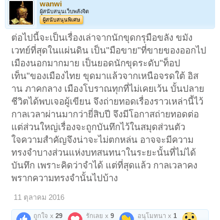
wanwi
ผู้สนับสนุนเว็บพลังจิต
ผู้สนับสนุนพิเศษ
ต่อไปนี้จะเป็นเรื่องเล่าจากนักขุดกรุมือขลัง ขมัง
เวทย์ที่สุดในแผ่นดิน เป็น"มือขาย"ที่ขายของออกไป
เมืองนอกมากมาย เป็นยอดนักขุดระดับ"ท็อป
เท็น"ของเมืองไทย ขุดมาแล้วจากเหนือจรดใต้ อิส
าน ภาคกลาง เมืองโบราณทุกที่ไม่เคยเว้น บั้นปลาย
ชีวิตได้พบเจอผู้เขียน จึงถ่ายทอดเรื่องราวเหล่านี้ไว้
กาลเวลาผ่านมากว่ายี่สิบปี จึงมีโอกาสถ่ายทอดต่อ
แต่ส่วนใหญ่เรื่องจะถูกบันทึกไว้ในสมุดส่วนตัว
ใจความสำคัญจึงน่าจะไม่ตกหล่น อาจจะมีความ
ทรงจำบางส่วนแห่งบทสนทนาในระยะนั้นที่ไม่ได้
บันทึก เพราะคิดว่าจำได้ แต่ที่สุดแล้ว กาลเวลาคง
พรากความทรงจำนั้นไปบ้าง
11 ตุลาคม 2016
ถูกใจ x
29
รักเลย x
9
อนุโมทนา x
1