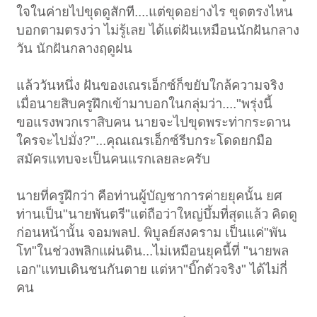
ใจในค่ายไปขุดดูสักที....แต่ขุดอย่างไร ขุดตรงไหน
บอกตามตรงว่า ไม่รู้เลย ได้แต่ฝันเหมือนนักฝันกลาง
วัน นักฝันกลางฤดูฝน
แล้ววันหนึ่ง ฝันของเณรเอ็กซ์ก็ขยับใกล้ความจริง
เมื่อนายสิบครูฝึกเข้ามาบอกในกลุ่มว่า...."พรุ่งนี้
ขอแรงพวกเราสิบคน นายจะไปขุดพระท่ากระดาน
ใครจะไปมั่ง?"...คุณเณรเอ็กซ์รีบกระโดดยกมือ
สมัครแทบจะเป็นคนแรกเลยละครับ
นายที่ครูฝึกว่า คือท่านผู้บัญชาการค่ายยุคนั้น ยศ
ท่านเป็น"นายพันตรี"แต่ถือว่าใหญ่บึ้มที่สุดแล้ว คิดดู
ก่อนหน้านั้น จอมพลป. พิบูลย์สงคราม เป็นแค่"พัน
โท"ในช่วงพลิกแผ่นดิน...ไม่เหมือนยุคนี้ที่ "นายพล
เอก"แทบเดินชนกันตาย แต่หา"บิ๊กตัวจริง" ได้ไม่กี่
คน