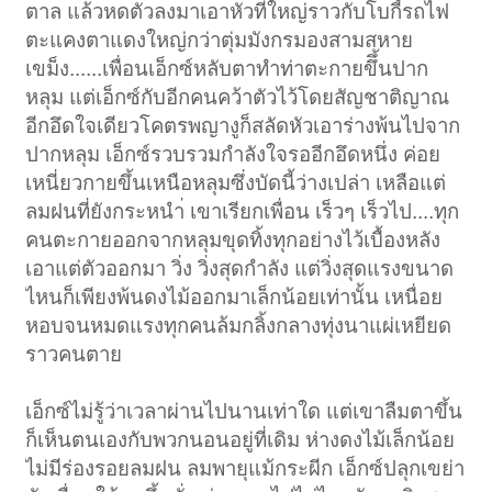
ตาล แล้วหดตัวลงมาเอาหัวที่ใหญ่ราวกับโบกี้รถไฟ
ตะแคงตาแดงใหญ่กว่าตุ่มมังกรมองสามสหาย
เขม็ง......เพื่อนเอ็กซ์หลับตาทำท่าตะกายขึึ้นปาก
หลุม แต่เอ็กซ์กับอีกคนคว้าตัวไว้โดยสัญชาติญาณ
อีกอึดใจเดียวโคตรพญางูก็สลัดหัวเอาร่างพ้นไปจาก
ปากหลุม เอ็กซ์รวบรวมกำลังใจรออีกอึดหนึ่ง ค่อย
เหนี่ยวกายขึ้นเหนือหลุมซึ่งบัดนี้ว่างเปล่า เหลือแต่
ลมฝนที่ยังกระหนำ่ เขาเรียกเพื่อน เร็วๆ เร็วไป....ทุก
คนตะกายออกจากหลุมขุดทิ้งทุกอย่างไว้เบื้องหลัง
เอาแต่ตัวออกมา วิ่ง วิ่งสุดกำลัง แต่วิ่งสุดแรงขนาด
ไหนก็เพียงพ้นดงไม้ออกมาเล็กน้อยเท่านั้น เหนื่อย
หอบจนหมดแรงทุกคนล้มกลิ้งกลางทุ่งนาแผ่เหยียด
ราวคนตาย
เอ็กซ์ไม่รู้ว่าเวลาผ่านไปนานเท่าใด แต่เขาลืมตาขึ้น
ก็เห็นตนเองกับพวกนอนอยู่ที่เดิม ห่างดงไม้เล็กน้อย
ไม่มีร่องรอยลมฝน ลมพายุแม้กระผีก เอ็กซ์ปลุกเขย่า