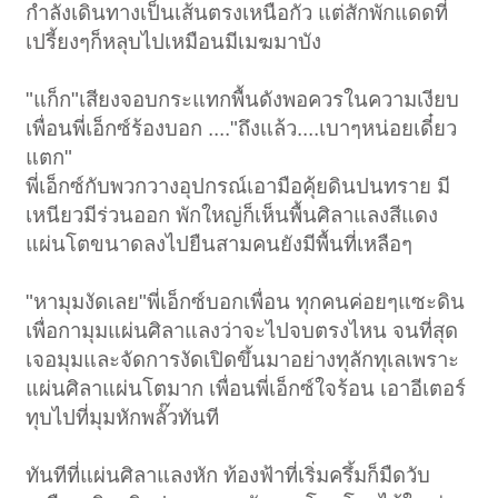
กำลังเดินทางเป็นเส้นตรงเหนือกัว แต่สักพักแดดที่
เปรี้ยงๆก็หลุบไปเหมือนมีเมฆมาบัง
"แก็ก"เสียงจอบกระแทกพื้นดังพอควรในความเงียบ
เพื่อนพี่เอ็กซ์ร้องบอก ...."ถึงแล้ว....เบาๆหน่อยเดี๋ยว
แตก"
พี่เอ็กซ์กับพวกวางอุปกรณ์เอามือคุ้ยดินปนทราย มี
เหนียวมีร่วนออก พักใหญ่ก็เห็นพื้นศิลาแลงสีแดง
แผ่นโตขนาดลงไปยืนสามคนยังมีพื้นที่เหลือๆ
"หามุมงัดเลย"พี่เอ็กซ์บอกเพื่อน ทุกคนค่อยๆแซะดิน
เพื่อกามุมแผ่นศิลาแลงว่าจะไปจบตรงไหน จนที่สุด
เจอมุมและจัดการงัดเปิดขึ้นมาอย่างทุลักทุเลเพราะ
แผ่นศิลาแผ่นโตมาก เพื่อนพี่เอ็กซ์ใจร้อน เอาอีเตอร์
ทุบไปที่มุมหักพลั๊วทันที
ทันทีที่แผ่นศิลาแลงหัก ท้องฟ้าที่เริ่มครึ้มก็มืดวับ