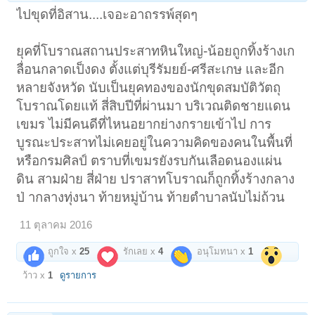
ไปขุดที่อิสาน....เจอะอาถรรพ์สุดๆ
ยุคที่โบราณสถานประสาทหินใหญ่-น้อยถูกทิ้งร้างเก
ลื่อนกลาดเป็งดง ตั้งแต่บุรีรัมยย์-ศรีสะเกษ และอีก
หลายจังหวัด นับเป็นยุคทองของนักขุดสมบัติวัตถุ
โบราณโดยแท้ สี่สิบปีที่ผ่านมา บริเวณติดชายแดน
เขมร ไม่มีคนดีที่ไหนอยากย่างกรายเข้าไป การ
บูรณะประสาทไม่เคยอยู่ในความคิดของคนในพื้นที่
หรือกรมศิลป์ ตราบที่เขมรยังรบกันเลือดนองแผ่น
ดิน สามฝ่าย สี่ฝ่าย ปราสาทโบราณก็ถูกทิ้งร้างกลาง
ป่ ากลางทุ่งนา ท้ายหมู่บ้าน ท้ายตำบาลนับไม่ถ้วน
11 ตุลาคม 2016
ถูกใจ x
25
รักเลย x
4
อนุโมทนา x
1
ว้าว x
1
ดูรายการ