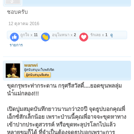
ชอบครับ
12 ตุลาคม 2016
ถูกใจ x
11
อนุโมทนา x
2
รักเลย x
1
ดู
รายการ
wanwi
ผู้สนับสนุนเว็บพลังจิต
ผู้สนับสนุนพิเศษ
ขุดกรุพระท่ากระดาน กรุศรีสวัสดิ์....ยอดขุนพลลุ่ม
นำ้แม่กลอง!!!
เปิดปูมสมุดบันทึกยาวนานกว่า20ปี จุดธูปบอกคุณพี่
เอ็กซ์สักเล็กน้อย เพราะป่านนี้คุณพี่อาจจะขุดหาทาง
เข้าปากประตูสวรรค์ หรือขุดทะลุปรโลกไปแล้ว
หลายขุมก็ได้ ที่จำเป็นต้องจุดธูปบอกเพราะการ