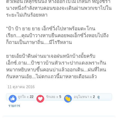
ตัวเพื่อนให้ลุกขึ้นนั่ง ห่างออกไปไม่ไกลนัก หญิงชรา
นางหนึ่งกำลังหาบคอนของจะเดินผ่านพวกเขาไปใน
ระยะไม่เกินร้อยหลา
"ป้า ป้า ยาย ยาย เอ็กซ์วิ่งไปหาพร้อมตะโกน
เรียก....คุณป้าวางหาบยืนคอยพอเอ็กซ์วิ่งหอบไปถึง
ก็ถามเป็นภาษาถิ่น....มีไรรึหลาน
ยายเอ้ยป้าดินผ่านมาเจอฝนหนักบ้างมั้ยครับ
เอ็กซ์.ถาม...ป้าชาวบ้านหัวเราะปากแดงเพราะกิน
หมากหยิบหาบขึ้นคอนบ่าแล้วออกเดิน...ฝนที่ไหน
กันหลานเอ้ย...ไม่ตกแถวนี้มาหลายเดือนแล้ว
1
2
3
4
5
6
→
ถัดไป >
4202
11 ตุลาคม 2016
ถูกใจ x
22
รักเลย x
5
อนุโมทนา x
2
ดู
รายการ