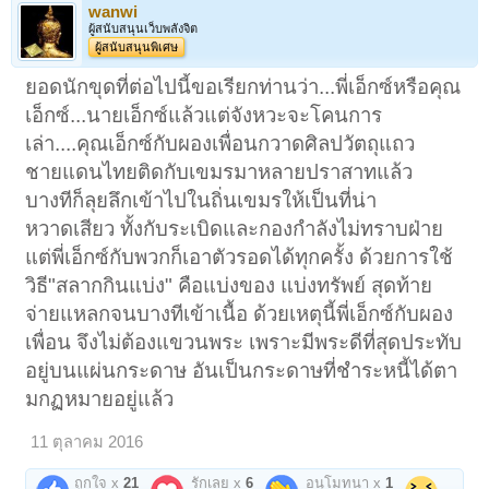
wanwi
ผู้สนับสนุนเว็บพลังจิต
ผู้สนับสนุนพิเศษ
ยอดนักขุดที่ต่อไปนี้ขอเรียกท่านว่า...พี่เอ็กซ์หรือคุณ
เอ็กซ์...นายเอ็กซ์แล้วแต่จังหวะจะโคนการ
เล่า....คุณเอ็กซ์กับผองเพื่อนกวาดศิลปวัตถุแถว
ชายแดนไทยติดกับเขมรมาหลายปราสาทแล้ว
บางทีก็ลุยลึกเข้าไปในถิ่นเขมรให้เป็นที่น่า
หวาดเสียว ทั้งกับระเบิดและกองกำลังไม่ทราบฝ่าย
แต่พี่เอ็กซ์กับพวกก็เอาตัวรอดได้ทุกครั้ง ด้วยการใช้
วิธี"สลากกินแบ่ง" คือแบ่งของ แบ่งทรัพย์ สุดท้าย
จ่ายแหลกจนบางทีเข้าเนื้อ ด้วยเหตุนี้พี่เอ็กซ์กับผอง
เพื่อน จึงไม่ต้องแขวนพระ เพราะมีพระดีที่สุดประทับ
อยู่บนแผ่นกระดาษ อันเป็นกระดาษที่ชำระหนี้ได้ตา
มกฏหมายอยู่แล้ว
11 ตุลาคม 2016
ถูกใจ x
21
รักเลย x
6
อนุโมทนา x
1