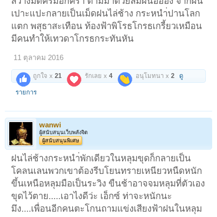
สว่างมืดครึ้มอีกครา ตามมาด้วยลมฝนอื้ออึง จากฝน
เปาะแปะกลายเป็นเม็ดฝนไล่ช้าง กระหนำ่ปานโลก
แตก พสุธาสะเทือน ท้องฟ้าพิโรธโกรธเกรี้ยวเหมือน
มีคนทำให้เทวดาโกรธกระทันหัน
11 ตุลาคม 2016
ถูกใจ x
21
รักเลย x
4
อนุโมทนา x
2
ดู
รายการ
wanwi
ผู้สนับสนุนเว็บพลังจิต
ผู้สนับสนุนพิเศษ
ฝนไล่ช้างกระหนำ่พักเดียวในหลุมขุดก็กลายเป็น
โคลนเลนพวกเขาต้องรีบโยนทรายเหนียวหนืดหนัก
ขึ้นเหนือหลุมมือเป็นระวิง ขืนช้าอาจจมหลุมที่ตัวเอง
ขุดไว้ตาย.....เอาไงดีว่ะ เอ็กซ์ ท่าจะหนักนะ
มึง....เพื่อนอีกคนตะโกนถามแข่งเสียงฟ้าฝนในหลุม