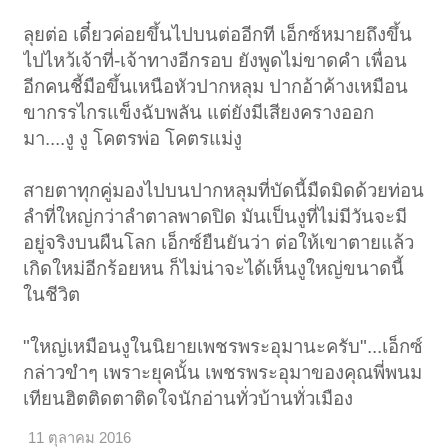
ลุยต่อ เดี๋ยวค่อยขึ้นไปบนต่ออีกที เอ็กซ์หมายถึงขึ้น
ไปไหว้เจ้าที่-เจ้าทางอีกรอบ ยังพูดไม่ขาดคำ เพื่อน
อีกคนชี้มือขึ้นเหนือหัวปากหลุม ปากอ้าค้างเหมือน
ขากรรไกรแข็งฉับพลัน แต่ยังมีเสียงครางออก
มา....งู งู โคตรพ่อ โคตรแม่งู
สายตาทุกคู่มองไปบนปากหลุมที่บัดนี้มืดมิดด้วยท่อน
ลำที่ใหญ่กว่าลำตาลพาดปิด มันเป็นงูที่ไม่มีวันจะมี
อยู่จริงบนผืนโลก เอ็กซ์ยืนยันว่า ต่อให้เขาตายแล้ว
เกิดใหม่อีกร้อยหน ก็ไม่น่าจะได้เห็นงูใหญ่ขนาดนี้
ในชีวิต
"ใหญ่เหมือนงูในนิยายเพชรพระอุมานะครับ"...เอ็กซ์
กล่าวขำๆ เพราะยุคนั้น เพชรพระอุมาของคุณพี่พนม
เทียนฮิตติดตาติดใจนักอ่านทั่วบ้านทั่วเมือง
11 ตุลาคม 2016