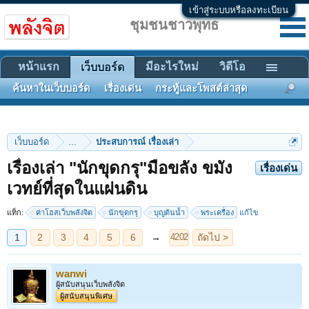
เข้าสู่ระบบหรือลงทะเบียน
ชุมชนชาวพุทธ
หน้าแรก
มีอะไรใหม่
วิดีโอ
เว็บบอร์ด
ค้นหาในเว็บบอร์ด
เรื่องเด่น
กระทู้และโพสต์ล่าสุด
เว็บบอร์ด
...
ประสบการณ์ เรื่องเล่า
เรื่องเล่า "นักขุดกรุ"มือขลัง ขมัง
เรื่องเด่น
1
2
3
4
5
6
→
ถัดไป >
4202
เวทย์ที่สุดในแผ่นดิน
แท็ก:
ค่าโฮสเว็บพลังจิต
นักขุดกรุ
บุญต้นน้ำ
พระเครื่อง
แก้ไข
wanwi
ผู้สนับสนุนเว็บพลังจิต
ผู้สนับสนุนพิเศษ