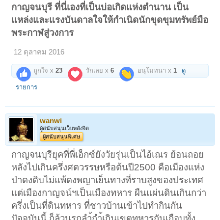
กาญจนบุรี ที่นี่เองที่เป็นบ่อเกิดแห่งตำนาน เป็น
แหล่งและแรงบันดาลใจให้กำเนิดนักขุดขุมทรัพย์มือ
พระกาฬสู่วงการ
12 ตุลาคม 2016
ถูกใจ x
23
รักเลย x
6
อนุโมทนา x
1
ดู
รายการ
wanwi
ผู้สนับสนุนเว็บพลังจิต
ผู้สนับสนุนพิเศษ
กาญจนบุรียุคที่พี่เอ็กซ์ยังวัยรุ่นเป็นไอ้เณร ย้อนถอย
หลังไปเกินครึ่งศตวรรษหรือต้นปี2500 คือเมืองแห่ง
ป่าดงดิบไม่แพ้ดงพญาเย็นทางที่ราบสูงของประเทศ
แต่เมืองกาญจน์ฯเป็นเมืองทหาร ผืนแผ่นดินเกินกว่า
ครึ่งเป็นที่ดินทหาร ที่ชาวบ้านเข้าไปทำกินกัน
ปัจจุบันนี้ ก็ล้วนรุกลำ้กำ้เกินเขตทหารกันเกือบทั้ง