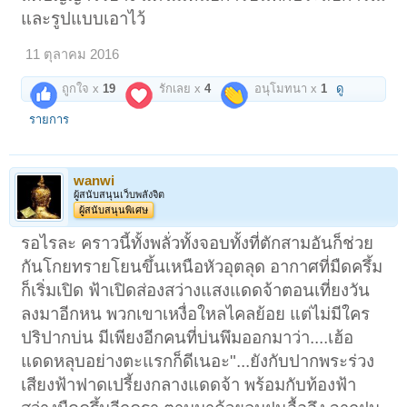
และรูปแบบเอาไว้
11 ตุลาคม 2016
ถูกใจ x
19
รักเลย x
4
อนุโมทนา x
1
ดู
รายการ
wanwi
ผู้สนับสนุนเว็บพลังจิต
ผู้สนับสนุนพิเศษ
รอไรละ คราวนี้ทั้งพลั่วทั้งจอบทั้งที่ตักสามอันก็ช่วย
กันโกยทรายโยนขึ้นเหนือหัวอุตลุด อากาศที่มืดครึ้ม
ก็เริ่มเปิด ฟ้าเปิดส่องสว่างแสงแดดจ้าตอนเที่ยงวัน
ลงมาอีกหน พวกเขาเหงื่อใหลไคลย้อย แต่ไม่มีใคร
ปริปากบ่น มีเพียงอีกคนที่บ่นพึมออกมาว่า....เฮ้อ
แดดหลุบอย่างตะแรกก็ดีเนอะ"...ยังกับปากพระร่วง
เสียงฟ้าฟาดเปรี้ยงกลางแดดจ้า พร้อมกับท้องฟ้า