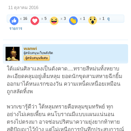
11 ตุลาคม 2016
x
16
x
5
x
3
x
1
x
1
ดู
รายการ
wanwi
ผู้สนับสนุนเว็บพลังจิต
ผู้สนับสนุนพิเศษ
ใต้แผ่นศิลาแลงเป็นดังคาด....ทรายสีหม่นทั้งหยาบ
ละเอียดคลุมอยู่เต็มหลุม ยอดนักขุดสามสหายฉีกยิ้ม
ออกมาได้หนแรกของวัน ความเหน็ดเหนื่อยเหมือน
ถูกสลัดทิ้งพ
พวกเขารู้ดีว่า ใต้หลุมทรายคือหลุมขุมทรัพย์ ทุก
อย่างไม่เคยเพี้ยน คนโบราณมีแบบแผนแน่นอน
ตรงไปตรงมา อาจซ่อนปริศนาความยุ่งยากท้าทาย
สติปัญญาไว้บ้าง แต่ไม่เหนือการบันทึกประสบการณ์