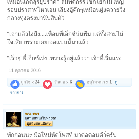
เหมือนเกิดสุริยุปราคา ลมพัดกรรโชกโยกไม้ใหญ่
รอบปราสาทไหวเอน เสียงอู้คึกๆเหมือนฝูงควายวิ่ง
กลางทุ่งตรงมานับสิบตัว
"เอาแล้วไงมึง....เพื่อนพี่เอ็กซ์บ่นพึม แต่ทั้งสามไม่
ใจเสีย เพราะเคยเจอแบบนี้มาแล้ว
"เร็วๆ"พี่เอ็กซ์เร่ง เพราะรู้อยู่แล้วว่า เจ้าที่เริ่มแรง
11 ตุลาคม 2016
ถูกใจ x
24
รักเลย x
6
อนุโมทนา x
1
ดู
รายการ
wanwi
ผู้สนับสนุนเว็บพลังจิต
ผู้สนับสนุนพิเศษ
พักก่อนนะ มือใหม่หัดโพสท์ มาต่อตอนคำ่ครับ