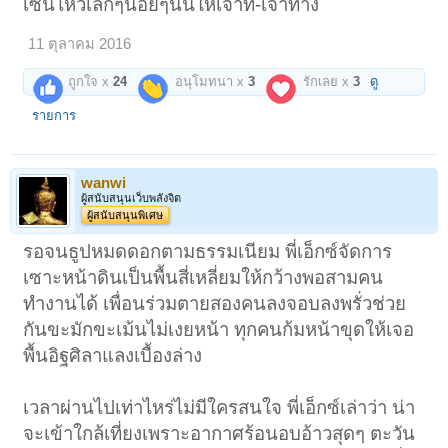
เซ่นไหว้เล็กๆน้อยๆนั้นให้เจ้าที่-เจ้าทาง
11 ตุลาคม 2016
ถูกใจ x
24
อนุโมทนา x
3
รักเลย x
3
ดู
รายการ
wanwi
ผู้สนับสนุนเว็บพลังจิต
ผู้สนับสนุนพิเศษ
รอจนธูปหมดดอกตามธรรมเนียม พี่เอ็กซ์จัดการ
เซาะหน้าดินเป็นพื้นสี่เหลี่ยมให้กว้างพอสามคน
ทำงานได้ เพื่อนร่วมตายสองคนลงจอบลงพรั่วช่วย
กันขะมักขะเม้นไม่เงยหน้า ทุกคนก้มหน้าขุดให้เจอ
พื้นอิฐศิลาแลงเบื้องล่าง
เวลาผ่านไปเท่าไหร่ไม่มีใครสนใจ พี่เอ็กซ์เล่าว่า น่า
จะเข้าใกล้เที่ยงเพราะอากาศร้อนอบอ้าวสุดๆ ตะวัน