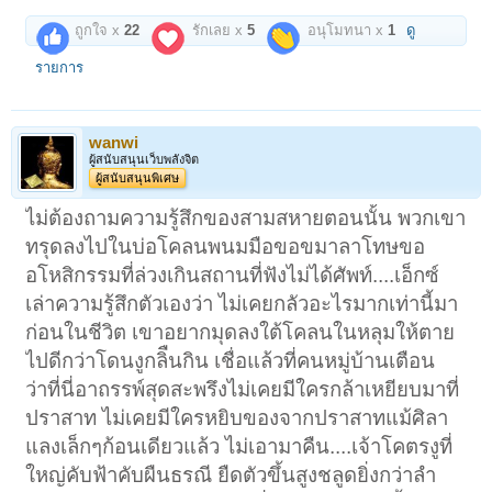
ถูกใจ x
22
รักเลย x
5
อนุโมทนา x
1
ดู
รายการ
wanwi
ผู้สนับสนุนเว็บพลังจิต
ผู้สนับสนุนพิเศษ
ไม่ต้องถามความรู้สึกของสามสหายตอนนั้น พวกเขา
ทรุดลงไปในบ่อโคลนพนมมือขอขมาลาโทษขอ
อโหสิกรรมที่ล่วงเกินสถานที่ฟังไม่ได้ศัพท์....เอ็กซ์
เล่าความรู้สึกตัวเองว่า ไม่เคยกลัวอะไรมากเท่านี้มา
ก่อนในชีวิต เขาอยากมุดลงใต้โคลนในหลุมให้ตาย
ไปดีกว่าโดนงูกลิืนกิน เชื่อแล้วที่คนหมู่บ้านเตือน
ว่าที่นี่อาถรรพ์สุดสะพรึงไม่เคยมีใครกล้าเหยียบมาที่
ปราสาท ไม่เคยมีใครหยิบของจากปราสาทแม้ศิลา
แลงเล็กๆก้อนเดียวแล้ว ไม่เอามาคืน....เจ้าโคตรงูที่
ใหญ่คับฟ้าคับผืนธรณี ยืดตัวขึ้นสูงชลูดยิ่งกว่าลำ