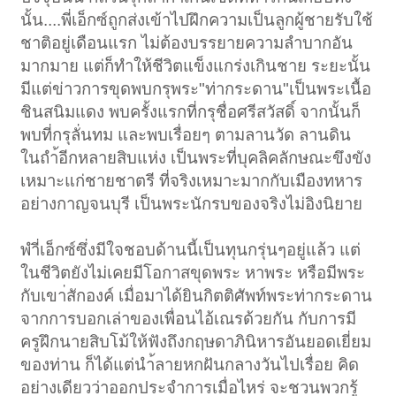
นั้น....พี่เอ็กซ์ถูกส่งเข้าไปฝึกความเป็นลูกผู้ชายรับใช้
ชาติอยู่เดือนแรก ไม่ต้องบรรยายความลำบากอัน
มากมาย แต่ก็ทำให้ชีวิตแข็งแกร่งเกินชาย ระยะนั้น
มีแต่ข่าวการขุดพบกรุพระ"ท่ากระดาน"เป็นพระเนื้อ
ชินสนิมแดง พบครั้งแรกที่กรุชื่อศรีสวัสดิ์ จากนั้นก็
พบที่กรุลั่นทม และพบเรื่อยๆ ตามลานวัด ลานดิน
ในถำ้อีกหลายสิบแห่ง เป็นพระที่บุคลิคลักษณะขึงขัง
เหมาะแก่ชายชาตรี ที่จริงเหมาะมากกับเมืองทหาร
อย่างกาญจนบุรี เป็นพระนักรบของจริงไม่อิงนิยาย
พำี่เอ็กซ์ซึ่งมีใจชอบด้านนี้เป็นทุนกรุ่นๆอยู่แล้ว แต่
ในชีวิตยังไม่เคยมีโอกาสขุดพระ หาพระ หรือมีพระ
กับเขา่สักองค์ เมื่อมาได้ยินกิตติศัพท์พระท่ากระดาน
จากการบอกเล่าของเพื่อนไอ้เณรด้วยกัน กับการมี
ครูฝึกนายสิบโม้ให้ฟังถึงกฤษดาภินิหารอันยอดเยี่ยม
ของท่าน ก็ได้แต่นำ้ลายหกฝันกลางวันไปเรื่อย คิด
อย่างเดียวว่าออกประจำการเมื่อไหร่ จะชวนพวกรู้