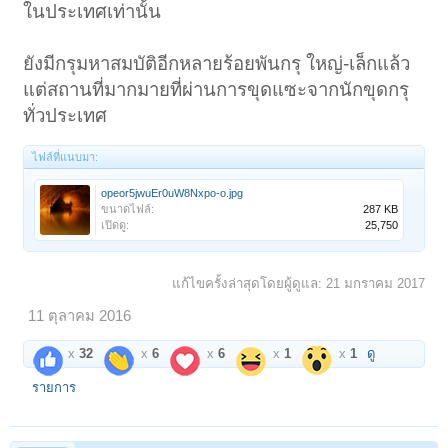
ในประเทศเท่านั้น
ยังมีกรุมหาสมบัติอีกหลายร้อยพันกรุ ใหญ่-เล็กแล้ว
แต่สถานที่มากมายที่ผ่านการขุดแซะจากนักขุดกรุ
ทั่วประเทศ
ไฟล์ที่แนบมา:
opeor5jwuEr0uW8Nxpo-o.jpg
ขนาดไฟล์:
287 KB
เปิดดู:
25,750
แก้ไขครั้งล่าสุดโดยผู้ดูแล:
21 มกราคม 2017
11 ตุลาคม 2016
x
32
x
6
x
6
x
1
x
1
ดู
รายการ