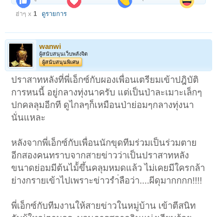
ฮ่าๆ x
1
ดูรายการ
wanwi
ผู้สนับสนุนเว็บพลังจิต
ผู้สนับสนุนพิเศษ
ปราสาทหลังที่พี่เอ็กซ์กับผองเพื่อนเตรียมเข้าปฎิบัติ
การหนนี้ อยู่กลางทุ่งนาครับ แต่เป็นป่าละเมาะเล็กๆ
ปกคลลุมอีกที ดูไกลๆก็เหมือนป่าย่อมๆกลางทุ่งนา
นั่นแหละ
หลังจากพี่เอ็กซ์กับเพื่อนนักขุดทีมร่วมเป็นร่วมตาย
อีกสองคนทราบจากสายข่าวว่าเป็นปราสาทหลัง
ขนาดย่อมมีต้นไม้้ขึ้นคลุมหมดแล้ว ไม่เคยมีใครกล้า
ย่างกรายเข้าไปเพราะข่าวรำ่ลือว่า....ผีดุมากกกก!!!!
พี่เอ็กซ์กับทีมงานให้สายข่าวในหมู่บ้าน เข้าตีสนิท