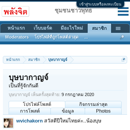
เข้าสู่ระบบหรือลงทะเบียน
ชุมชนชาวพุทธ
หน้าแรก
เว็บบอร์ด
มีอะไรใหม่
สมาชิก
Moderators
โปรไฟล์ที่ถูกโพสต์ล่าสุด
...
หน้าแรก
สมาชิก
บุษบากาญจ์
บุษบากาญจ์
เป็นที่รู้จักกันดี
บุษบากาญจ์ เห็นครั้งสุดท้าย:
9 กรกฎาคม 2020
โปรไฟล์โพสต์
กิจกรรมล่าสุด
การโพสต์
ข้อมูล
Photos
wvichakorn
สวัสดีปีใหม่ไทยค่ะ..น้องบุษ