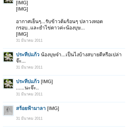
[IMG]
[IMG]
อากาศเย็นๆ...รับข้าวต้มร้อนๆ ปลาวงทอด
กรอบ..และยำไข่ดาวค่ะน้องบุษ...
[IMG]
31 มีนาคม 2011
ประทีปแก้ว
น้องบุษจ๋า...เป็นไงบ้างสบายดีหรือเปล่า
จ๊ะ...
31 มีนาคม 2011
< ย้อนกลับ
1
←
4
5
6
7
8
→
1649
ถัดไป >
ประทีปแก้ว
[IMG]
......นะจ๊ะ..
31 มีนาคม 2011
สร้อยฟ้ามาลา
[IMG]
31 มีนาคม 2011