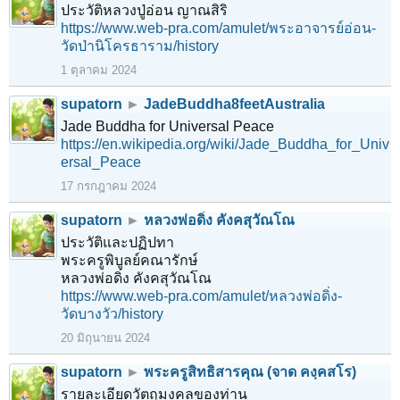
ประวัติหลวงปู่อ่อน ญาณสิริ
https://www.web-pra.com/amulet/พระอาจารย์อ่อน-
วัดป่านิโครธาราม/history
1 ตุลาคม 2024
supatorn
►
JadeBuddha8feetAustralia
Jade Buddha for Universal Peace
https://en.wikipedia.org/wiki/Jade_Buddha_for_Univ
ersal_Peace
17 กรกฎาคม 2024
supatorn
►
หลวงพ่อดิ่ง คังคสุวัณโณ
ประวัติและปฏิปทา
พระครูพิบูลย์คณารักษ์
หลวงพ่อดิ่ง คังคสุวัณโณ
https://www.web-pra.com/amulet/หลวงพ่อดิ่ง-
วัดบางวัว/history
20 มิถุนายน 2024
supatorn
►
พระครูสิทธิสารคุณ (จาด คงฺคสโร)
รายละเอียดวัตถุมงคลของท่าน