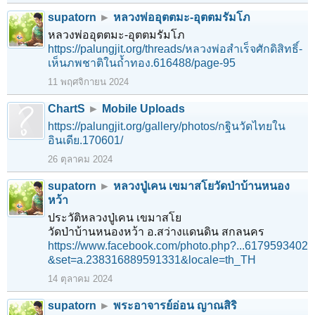
supatorn
►
หลวงพ่ออุตตมะ-อุตตมรัมโภ
หลวงพ่ออุตตมะ-อุตตมรัมโภ
https://palungjit.org/threads/หลวงพ่อสำเร็จศักดิสิทธิ์-
เห็นภพชาติในถ้ำทอง.616488/page-95
11 พฤศจิกายน 2024
ChartS
►
Mobile Uploads
https://palungjit.org/gallery/photos/กฐินวัดไทยใน
อินเดีย.170601/
26 ตุลาคม 2024
supatorn
►
หลวงปู่เคน เขมาสโยวัดป่าบ้านหนอง
หว้า
ประวัติหลวงปู่เคน เขมาสโย
วัดป่าบ้านหนองหว้า อ.สว่างแดนดิน สกลนคร
https://www.facebook.com/photo.php?...6179593402
&set=a.238316889591331&locale=th_TH
14 ตุลาคม 2024
1
2
3
4
5
6
→
116
ถัดไป >
supatorn
►
พระอาจารย์อ่อน ญาณสิริ