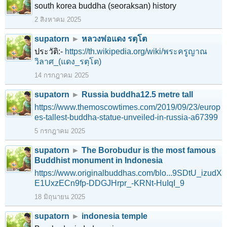
south korea buddha (seoraksan) history
2 สิงหาคม 2025
supatorn
►
หลวงพ่อแดง รตฺโต
ประวัติ:-
https://th.wikipedia.org/wiki/พระครูญาณ
วิลาศ_(แดง_รตฺโต)
14 กรกฎาคม 2025
supatorn
►
Russia buddha12.5 metre tall
https://www.themoscowtimes.com/2019/09/23/europ
es-tallest-buddha-statue-unveiled-in-russia-a67399
5 กรกฎาคม 2025
supatorn
►
The Borobudur is the most famous
Buddhist monument in Indonesia
https://www.originalbuddhas.com/blo...9SDtU_izudX
E1UxzECn9fp-DDGJHrpr_-KRNt-HuIqI_9
18 มิถุนายน 2025
supatorn
►
indonesia temple