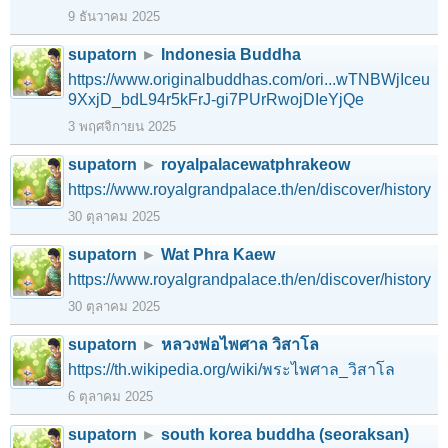
9 ธันวาคม 2025
supatorn
►
Indonesia Buddha
https://www.originalbuddhas.com/ori...wTNBWjIceu
9XxjD_bdL94r5kFrJ-gi7PUrRwojDIeYjQe
3 พฤศจิกายน 2025
supatorn
►
royalpalacewatphrakeow
https://www.royalgrandpalace.th/en/discover/history
30 ตุลาคม 2025
supatorn
►
Wat Phra Kaew
https://www.royalgrandpalace.th/en/discover/history
30 ตุลาคม 2025
supatorn
►
หลวงพ่อไพศาล วิสาโล
https://th.wikipedia.org/wiki/พระไพศาล_วิสาโล
6 ตุลาคม 2025
supatorn
►
south korea buddha (seoraksan)