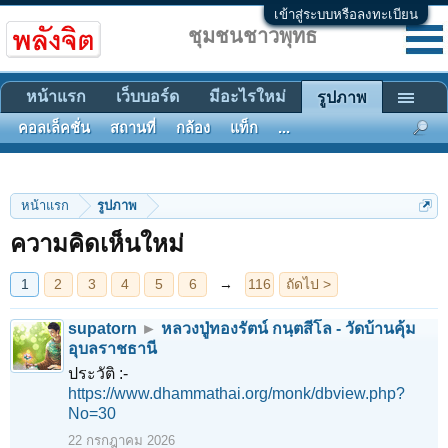
เข้าสู่ระบบหรือลงทะเบียน
ชุมชนชาวพุทธ
หน้าแรก
เว็บบอร์ด
มีอะไรใหม่
รูปภาพ
คอลเล็คชั่น
สถานที่
กล้อง
แท็ก
...
1
2
3
4
5
6
→
116
ถัดไป >
หน้าแรก
รูปภาพ
ความคิดเห็นใหม่
supatorn
►
หลวงปู่ทองรัตน์ กนฺตสีโล - วัดบ้านคุ้ม
อุบลราชธานี
ประวัติ :-
https://www.dhammathai.org/monk/dbview.php?
No=30
22 กรกฎาคม 2026