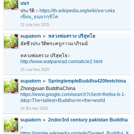
เณร
ประวัติ :-
https://th.wikipedia.org/wiki/หลวงพ่อ
เขียน_ธมฺมรกฺขิโต
22 เมษายน 2025
supatorn
►
หลวงพ่อสรวง ปริสุทโธ
อัตชีวประวัติพระครูภาวนาภิรมย์
หลวงพ่อสรวง ปริสุทฺโธ:-
http://www.watpanead.com/aticle2.html
15 เมษายน 2025
supatorn
►
SpringtempleBuddha420feetchina
Zhongyuan BuddhaChina
https://www.google.com/search?client=firefox-b-1-
d&q=The+tallest+Buddha+in+the+world
14 มีนาคม 2025
supatorn
►
2ndor3rd century pakistan Buddha
:-
https://simple.wikipedia.org/wiki/Seated_Buddha_fr